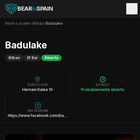
BEAR
in
SPAIN
Inicio
›
Locales
›
Bilbao
›
Badulake
Badulake
Bilbao
🍺
Bar
Abierto
DIRECCIÓN
ESTADO
Hernani Kalea 10
Probablemente abierto
INSTAGRAM
https://www.facebook.com/badulake.bilbao/