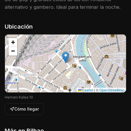
alternativo y gambero. Ideal para terminar la noche.
Ubicación
+
−
Leaflet
|
©
OpenStreetMap
Hernani Kalea 10
Cómo llegar
Más en
Bilbao