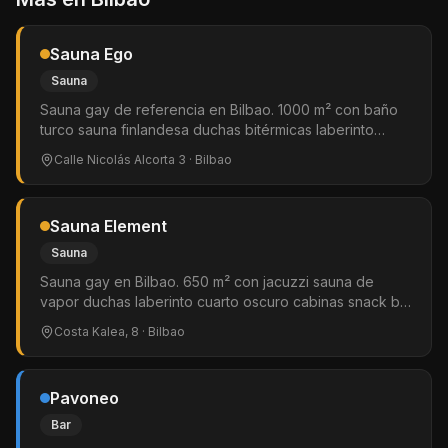
Sauna Ego
Sauna
Sauna gay de referencia en Bilbao. 1000 m² con baño
turco sauna finlandesa duchas bitérmicas laberinto
amplio zona hard glory holes slings sala de vídeo cuarto
Calle Nicolás Alcorta 3
· Bilbao
oscuro solarium internet gratis y pub. Reparto gratuito
de preservativos y lubricantes. Solo hombres.
Sauna Element
Sauna
Sauna gay en Bilbao. 650 m² con jacuzzi sauna de
vapor duchas laberinto cuarto oscuro cabinas snack bar
y solarium. Ambiente relajado y acogedor. Popular para
Costa Kalea, 8
· Bilbao
noches de osos y eventos fetish. Solo hombres.
Pavoneo
Bar