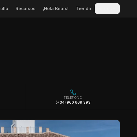
ullo
Recursos
¡Hola Bears!
Tienda
Sitges
TELÉFONO
(+34) 960 669 393