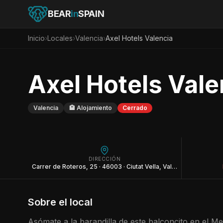
BEAR
in
SPAIN
Inicio
›
Locales
›
Valencia
›
Axel Hotels Valencia
Axel Hotels Vale
Valencia
🏨
Alojamiento
Cerrado
DIRECCIÓN
Carrer de Roteros, 25 · 46003 · Ciutat Vella, Valencia
Sobre el local
Asómate a la barandilla de este balconcito en el Med