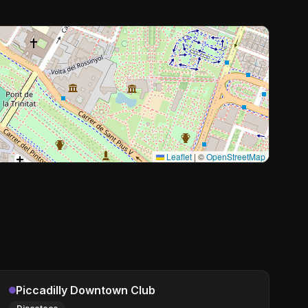
Leaflet
|
©
OpenStreetMap
Piccadilly Downtown Club