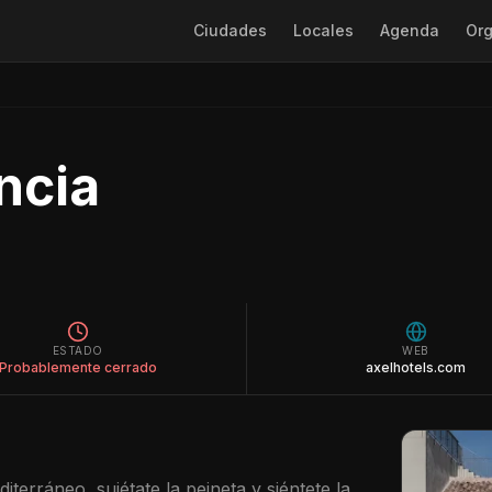
Ciudades
Locales
Agenda
Org
ncia
ESTADO
WEB
Probablemente cerrado
axelhotels.com
iterráneo, sujétate la peineta y siéntete la