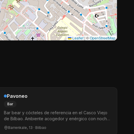
Leaflet
|
©
OpenStreetMap
Pavoneo
Bar
Bar bear y cócteles de referencia en el Casco Viejo
de Bilbao. Ambiente acogedor y enérgico con noches
temáticas, bingo drag y DJs. El punto de encuentro
Barrenkale, 13
· Bilbao
LGTBIQ+ de Barrenkale.