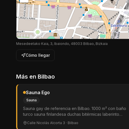
Mesedeetako Kaia, 3, Ibaiondo, 48003 Bilbao, Bizkaia
Cómo llegar
Más en
Bilbao
Sauna Ego
Sauna
Sauna gay de referencia en Bilbao. 1000 m² con baño
turco sauna finlandesa duchas bitérmicas laberinto
amplio zona hard glory holes slings sala de vídeo
Calle Nicolás Alcorta 3
· Bilbao
cuarto oscuro solarium internet gratis y pub. Reparto