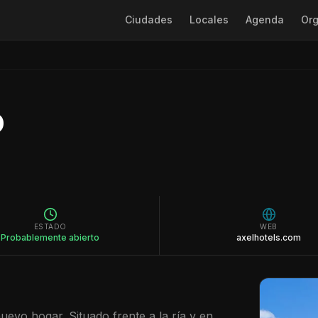
Ciudades
Locales
Agenda
Org
o
ESTADO
WEB
Probablemente abierto
axelhotels.com
uevo hogar. Situado frente a la ría y en