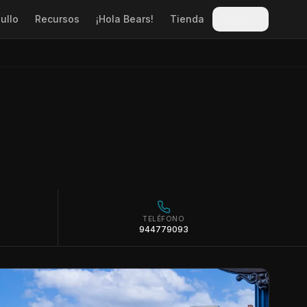
ullo
Recursos
¡Hola Bears!
Tienda
Sitges
TELÉFONO
944779093