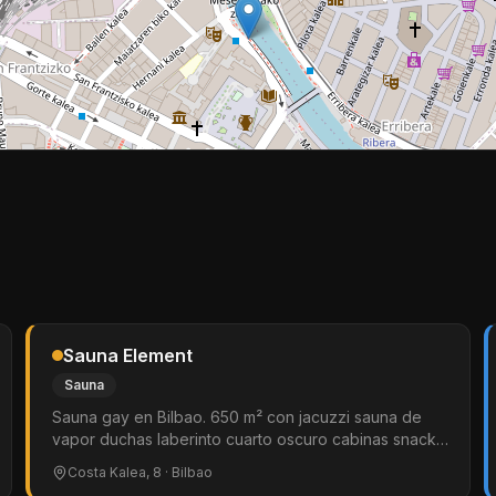
Sauna Element
Sauna
Sauna gay en Bilbao. 650 m² con jacuzzi sauna de
vapor duchas laberinto cuarto oscuro cabinas snack
bar y solarium. Ambiente relajado y acogedor. Popular
Costa Kalea, 8
· Bilbao
para noches de osos y eventos fetish. Solo hombres.