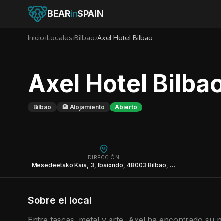
BEAR
in
SPAIN
Inicio
›
Locales
›
Bilbao
›
Axel Hotel Bilbao
Axel Hotel Bilba
Bilbao
🏨
Alojamiento
Abierto
DIRECCIÓN
Mesedeetako Kaia, 3, Ibaiondo, 48003 Bilbao, Bizkaia
Sobre el local
Entre tascas, metal y arte, Axel ha encontrado su n