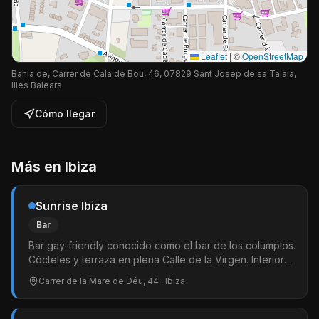
Leaflet
|
©
OpenStreetMap
Bahia de, Carrer de Cala de Bou, 46, 07829 Sant Josep de sa Talaia,
Illes Balears
Cómo llegar
Más en
Ibiza
Sunrise Ibiza
Bar
Bar gay-friendly conocido como el bar de los columpios.
Cócteles y terraza en plena Calle de la Virgen. Interior
glamuroso con luces rosas.
Carrer de la Mare de Déu, 44
· Ibiza