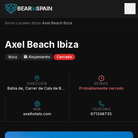
BEAR
in
SPAIN
Inicio
›
Locales
›
Ibiza
›
Axel Beach Ibiza
Axel Beach Ibiza
Ibiza
🏨
Alojamiento
Cerrado
DIRECCIÓN
ESTADO
Bahia de, Carrer de Cala de Bou, 46, 07829 Sant Josep de sa Talaia, Illes Balears
Probablemente cerrado
WEB
TELÉFONO
axelhotels.com
971348735