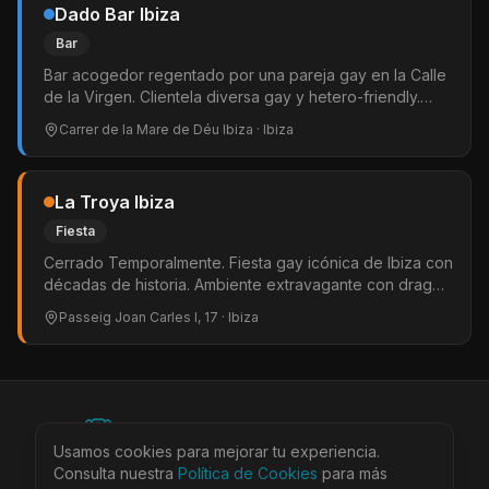
Dado Bar Ibiza
Bar
Bar acogedor regentado por una pareja gay en la Calle
de la Virgen. Clientela diversa gay y hetero-friendly.
Ambiente de los 80s de Ibiza.
Carrer de la Mare de Déu Ibiza
· Ibiza
La Troya Ibiza
Fiesta
Cerrado Temporalmente. Fiesta gay icónica de Ibiza con
décadas de historia. Ambiente extravagante con drag
performers y música electrónica. Actualmente en Club
Passeig Joan Carles I, 17
· Ibiza
Chinois los lunes.
©
2026
BEARinSPAIN. All rights reserved.
Usamos cookies para mejorar tu experiencia.
Ciudades
Locales
Agenda
Tienda
Más
Consulta nuestra
Política de Cookies
para más
Aviso Legal
Privacidad
Cookies
Términos