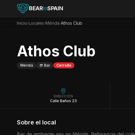
BEAR
in
SPAIN
Inicio
›
Locales
›
Mérida
›
Athos Club
Athos Club
Mérida
🍺
Bar
Cerrado
DIRECCIÓN
Calle Baños 23
Sobre el local
Bar de ambiente gay en Mérida. Referencia del cole