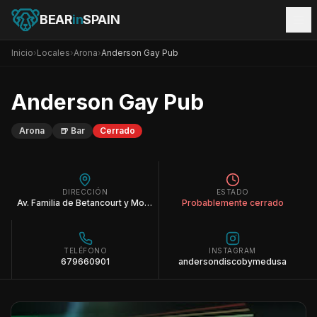
BEAR
in
SPAIN
Inicio
›
Locales
›
Arona
›
Anderson Gay Pub
Anderson Gay Pub
Arona
🍺
Bar
Cerrado
DIRECCIÓN
ESTADO
Av. Familia de Betancourt y Molina, 24, Floor -1, Local LE2, 38400 Puerto de la Cruz, Santa Cruz de Tenerife
Probablemente cerrado
TELÉFONO
INSTAGRAM
679660901
andersondiscobymedusa