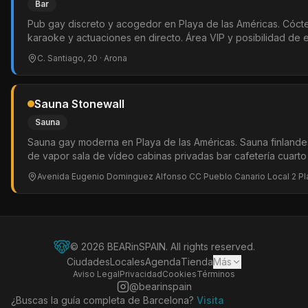
Bar
Pub gay discreto y acogedor en Playa de las Américas. Cócte
karaoke y actuaciones en directo. Área VIP y posibilidad de 
Ambiente tranquilo para la comunidad LGTBIQ+ local.
C. Santiago, 20
· Arona
Sauna Stonewall
Sauna
Sauna gay moderna en Playa de las Américas. Sauna finlande
de vapor sala de vídeo cabinas privadas bar cafetería cuarto
descanso y sling. 300 m². Solo hombres.
Avenida Eugenio Dominguez Alfonso CC Pueblo Canario Local 2 Pl
©
2026
BEARinSPAIN. All rights reserved.
Ciudades
Locales
Agenda
Tienda
Más
Aviso Legal
Privacidad
Cookies
Términos
@bearinspain
¿Buscas la guía completa de Barcelona?
Visita