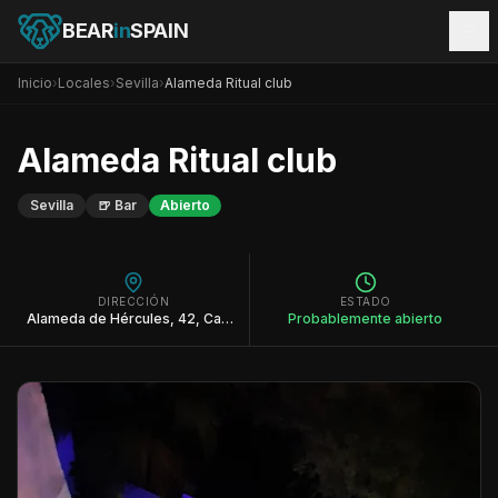
BEAR
in
SPAIN
Inicio
›
Locales
›
Sevilla
›
Alameda Ritual club
Alameda Ritual club
Sevilla
🍺
Bar
Abierto
DIRECCIÓN
ESTADO
Alameda de Hércules, 42, Casco Antiguo, 41002 Sevilla
Probablemente abierto