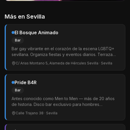
Más en
Sevilla
El Bosque Animado
Bar
Bar gay vibrante en el corazón de la escena LGBTQ+
sevillana. Organiza fiestas y eventos diarios. Terraza
animada especialmente los viernes y sábados.
C/ Arias Montano 5, Alameda de Hércules Sevilla
· Sevilla
Pride B4R
Bar
Antes conocido como Men to Men — más de 20 años
de historia. Disco bar exclusivo para hombres
especialmente osos. Pista de baile cabinas privadas y
Calle Trajano 38
· Sevilla
shows de drag de jueves a sábado. El local bear de
referencia de Sevilla. Entreda por Delgado, 1, 41002
Sevilla