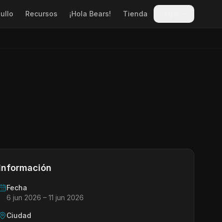
ullo
Recursos
¡Hola Bears!
Tienda
Sitges
Información
Fecha
6 jun 2026
– 11 jun 2026
Ciudad