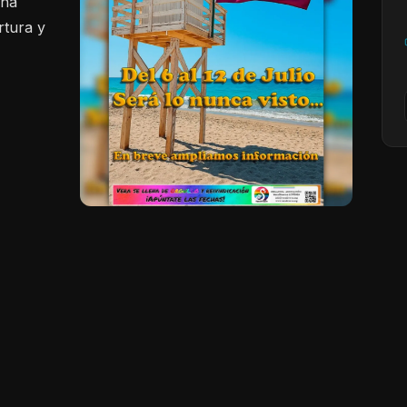
ona
rtura y