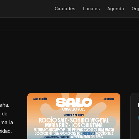
Ciudades
Locales
Agenda
Org
reña.
o de
rma la
idad.