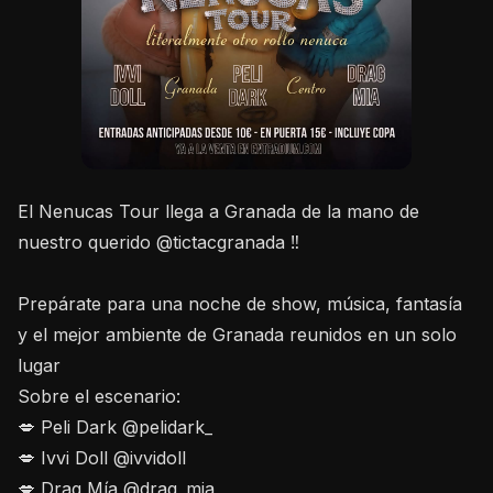
El Nenucas Tour llega a Granada de la mano de
nuestro querido @tictacgranada ‼️
Prepárate para una noche de show, música, fantasía
y el mejor ambiente de Granada reunidos en un solo
lugar
Sobre el escenario:
💋 Peli Dark @pelidark_
💋 Ivvi Doll @ivvidoll
💋 Drag Mía @drag_mia