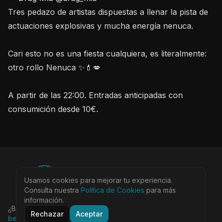
Tres pedazo de artistas dispuestas a llenar la pista de
actuaciones explosivas y mucha energía nenuca.
Cari esto no es una fiesta cualquiera, es literalmente:
otro rollo Nenuca ✨💄💋
A partir de las 22:00. Entradas anticipadas con
consumición desde 10€.
©
2026
BEARinSPAIN. All rights reserved.
Usamos cookies para mejorar tu experiencia.
Ciudades
Locales
Agenda
Tienda
Más
Consulta nuestra
Política de Cookies
para más
Aviso Legal
Privacidad
Cookies
Términos
@bearinspain
información.
¿Buscas la guía completa de Barcelona?
Visita
Rechazar
Aceptar
bearinbcn.com