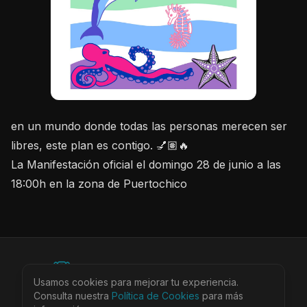
en un mundo donde todas las personas merecen ser
libres, este plan es contigo. 💅🏽🔥
La Manifestación oficial el domingo 28 de junio a las
©
2026
BEARinSPAIN. All rights reserved.
Usamos cookies para mejorar tu experiencia.
Ciudades
Locales
Agenda
Tienda
Más
Consulta nuestra
Aviso Legal
Política de Cookies
Privacidad
Cookies
Términos
para más