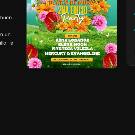
, buen
en un
lo, la