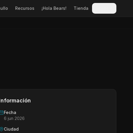
ullo
Recursos
¡Hola Bears!
Tienda
Sitges
Información
Fecha
6 jun 2026
Ciudad