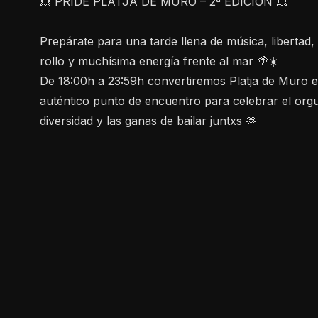
💥 PRIDE PLATJA DE MURO – 2ª EDICIÓN 💥
Prepárate para una tarde llena de música, libertad
rollo y muchísima energía frente al mar 🌴☀️
De 18:00h a 23:59h convertiremos Platja de Muro 
auténtico punto de encuentro para celebrar el orgul
diversidad y las ganas de bailar juntxs 🫶