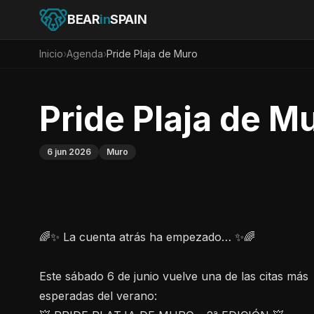
BEAR
in
SPAIN
Inicio
›
Agenda
›
Pride Plaja de Muro
Pride Plaja de M
6 jun 2026
Muro
🌈✨ La cuenta atrás ha empezado… ✨🌈
Este sábado 6 de junio vuelve una de las citas más
esperadas del verano: