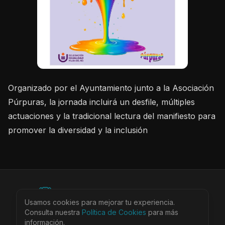
Organizado por el Ayuntamiento junto a la Asociación
Púrpuras, la jornada incluirá un desfile, múltiples
actuaciones y la tradicional lectura del manifiesto para
promover la diversidad y la inclusión
©
2026
BEARinSPAIN. All rights reserved.
Usamos cookies para mejorar tu experiencia.
Ciudades
Locales
Agenda
Tienda
Más
Consulta nuestra
Aviso Legal
Política de Cookies
Privacidad
Cookies
Términos
para más
@bearinspain
información.