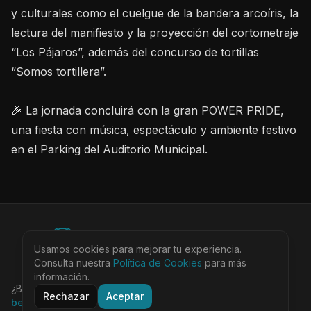
y culturales como el cuelgue de la bandera arcoíris, la
lectura del manifiesto y la proyección del cortometraje
“Los Pájaros”, además del concurso de tortillas
“Somos tortillera”.
🎉 La jornada concluirá con la gran POWER PRIDE,
una fiesta con música, espectáculo y ambiente festivo
en el Parking del Auditorio Municipal.
©
2026
BEARinSPAIN. All rights reserved.
Usamos cookies para mejorar tu experiencia.
Ciudades
Locales
Agenda
Tienda
Más
Consulta nuestra
Aviso Legal
Política de Cookies
Privacidad
Cookies
Términos
para más
@bearinspain
información.
¿Buscas la guía completa de Barcelona?
Visita
Rechazar
Aceptar
bearinbcn.com