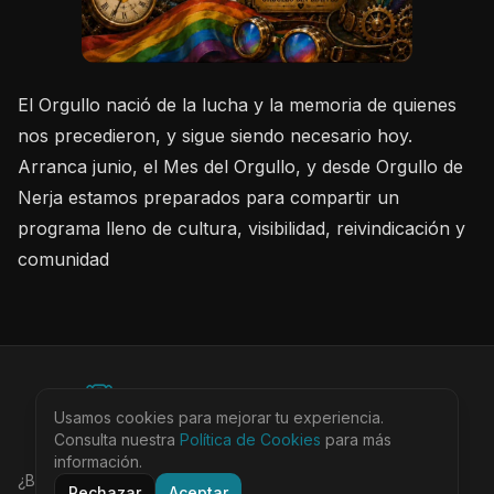
El Orgullo nació de la lucha y la memoria de quienes
nos precedieron, y sigue siendo necesario hoy.
Arranca junio, el Mes del Orgullo, y desde Orgullo de
Nerja estamos preparados para compartir un
programa lleno de cultura, visibilidad, reivindicación y
comunidad
©
2026
BEARinSPAIN. All rights reserved.
Usamos cookies para mejorar tu experiencia.
Ciudades
Locales
Agenda
Tienda
Más
Consulta nuestra
Política de Cookies
para más
Aviso Legal
Privacidad
Cookies
Términos
@bearinspain
información.
¿Buscas la guía completa de Barcelona?
Visita
Rechazar
Aceptar