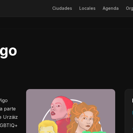
Ciudades
Locales
Agenda
Org
igo
Vigo
a parte
e Urzáiz
 LGBTIQ+