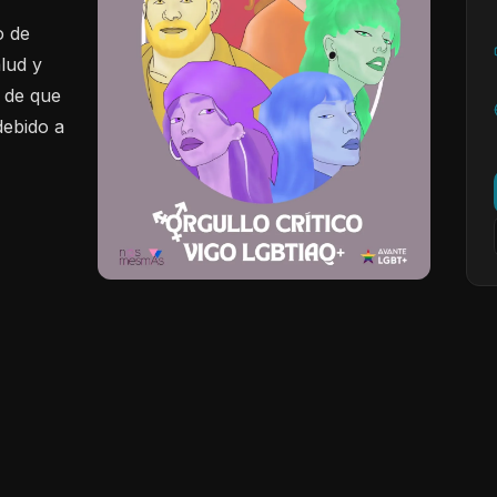
o de
alud y
r de que
debido a