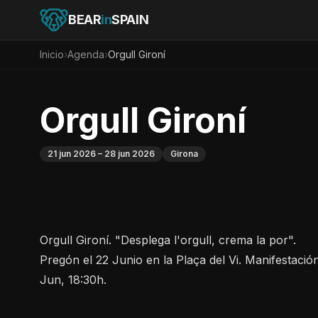
BEAR
in
SPAIN
Inicio
›
Agenda
›
Orgull Gironí
Orgull Gironí
21 jun 2026
– 28 jun 2026
Girona
Orgull Gironí. "Desplega l'orgull, crema la por".
Pregón el 22 Junio en la Plaça del Vi. Manifestación
Jun, 18:30h.