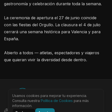
gastronomía y celebración durante toda la semana.
La ceremonia de apertura el 27 de junio coincide
con las fiestas del Orgullo. La clausura el 4 de julio
cerrará una semana histórica para Valencia y para
España.
Abierto a todos — atletas, espectadores y viajeros
que quieran vivir la diversidad desde dentro.
©
2026
BEARinSPAIN. All rights reserved.
Usamos cookies para mejorar tu experiencia.
Ciudades
Locales
Agenda
Tienda
Más
Consulta nuestra
Política de Cookies
para más
Aviso Legal
Privacidad
Cookies
Términos
@bearinspain
información.
¿Buscas la guía completa de Barcelona?
Visita