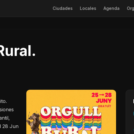
Ciudades
Locales
Agenda
Org
Rural.
to.
siones
ntil,
l 28 Jun