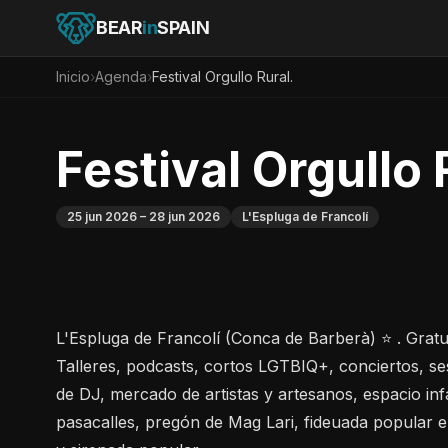
BEAR
in
SPAIN
Inicio
›
Agenda
›
Festival Orgullo Rural.
Festival Orgullo 
25 jun 2026
– 28 jun 2026
L'Espluga de Francolí
L'Espluga de Francolí (Conca de Barberà) ⭐ . Gratui
Talleres, podcasts, cortos LGTBIQ+, conciertos, se
de DJ, mercado de artistas y artesanos, espacio infa
pasacalles, pregón de Mag Lari, fideuada popular e