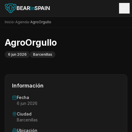
BEAR
in
SPAIN
Inicio
›
Agenda
›
AgroOrgullo
AgroOrgullo
6 jun 2026
Barcenillas
Información
Fecha
6 jun 2026
Ciudad
Barcenillas
Ubicación