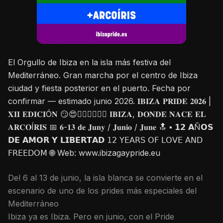
El Orgullo de Ibiza en la isla más festiva del
Mediterráneo. Gran marcha por el centro de Ibiza
ciudad y fiesta posterior en el puerto. Fecha por
confirmar — estimado junio 2026. 𝐈𝐁𝐈𝐙𝐀 𝐏𝐑𝐈𝐃𝐄 𝟐𝟎𝟐𝟔 |
𝐗𝐈𝐈 𝐄𝐃𝐈𝐂𝐈Ó𝐍 😏😍🏳️‍🌈🌴🌊📣💋 𝐈𝐁𝐈𝐙𝐀, 𝐃𝐎𝐍𝐃𝐄 𝐍𝐀𝐂𝐄 𝐄𝐋
𝐀𝐑𝐂𝐎Í𝐑𝐈𝐒 📅 𝟔-𝟏𝟑 𝐝𝐞 𝐉𝐮𝐧𝐲 / 𝐉𝐮𝐧𝐢𝐨 / 𝐉𝐮𝐧𝐞 🔝 ▪️ 𝟭𝟮 𝗔Ñ𝗢𝗦
𝗗𝗘 𝗔𝗠𝗢𝗥 𝗬 𝗟𝗜𝗕𝗘𝗥𝗧𝗔𝗗 𝟣𝟤 𝖸𝖤𝖠𝖱𝖲 𝖮𝖥 𝖫𝖮𝖵𝖤 𝖠𝖭𝖣
𝖥𝖱𝖤𝖤𝖣𝖮𝖬 🌐 Web: www.ibizagaypride.eu
Del 6 al 13 de junio, la isla blanca se convierte en el
escenario de uno de los prides más especiales del
Mediterráneo
Ibiza ya es Ibiza. Pero en junio, con el Pride