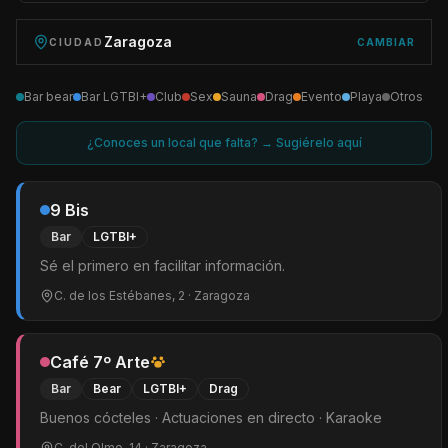
Zaragoza
CIUDAD
CAMBIAR
Bar bear
Bar LGTBI+
Club
Sex
Sauna
Drag
Evento
Playa
Otros
¿Conoces un local que falta? → Sugiérelo aquí
9 Bis
Bar
LGTBI+
Sé el primero en facilitar información.
C. de los Estébanes, 2
· Zaragoza
Café 7º Arte
Bar
Bear
LGTBI+
Drag
Buenos cócteles · Actuaciones en directo · Karaoke
C. del Olmo, 14
· Zaragoza