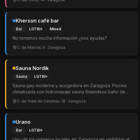
Kherson café bar
Bar
LGTBI+
Mixed
No tenemos mucha información ¿nos ayudas?
C. de Marcial, 4
· Zaragoza
Sauna Nordik
Sauna
LGTBI+
Sauna gay moderna y acogedora en Zaragoza. Piscina
climatizada con hidromasaje sauna finlandesa baño de
vapor jacuzzi cabinas bar y sala de TV. WiFi y condones
C. de Vidal de Canellas, 18
· Zaragoza
gratuitos. Público heterogéneo 30–50 años. Martes: día
del cliente con descuento. Solo hombres.
Urano
Bar
LGTBI+
Uno de los primeros locales en Zaragoza en visibilizar al