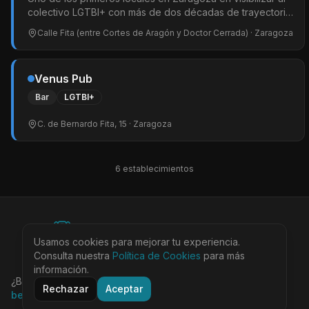
colectivo LGTBI+ con más de dos décadas de trayectoria.
Bar gay popular con camareros sin camiseta DJs y buena
Calle Fita (entre Cortes de Aragón y Doctor Cerrada)
· Zaragoza
música para bailar. Tardeo especial los fines de semana.
Sede oficial de las fiestas del Orgullo en Zaragoza.
Venus Pub
Bar
LGTBI+
C. de Bernardo Fita, 15
· Zaragoza
6
establecimiento
s
©
2026
BEARinSPAIN. All rights reserved.
Usamos cookies para mejorar tu experiencia.
Ciudades
Locales
Agenda
Tienda
Más
Consulta nuestra
Aviso Legal
Política de Cookies
Privacidad
Cookies
Términos
para más
@bearinspain
información.
¿Buscas la guía completa de Barcelona?
Visita
Rechazar
Aceptar
bearinbcn.com