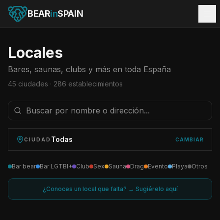
BEAR
in
SPAIN
Locales
Bares, saunas, clubs y más en toda España
45
ciudades ·
286
establecimientos
Todas
CIUDAD
CAMBIAR
Bar bear
Bar LGTBI+
Club
Sex
Sauna
Drag
Evento
Playa
Otros
¿Conoces un local que falta? → Sugiérelo aquí