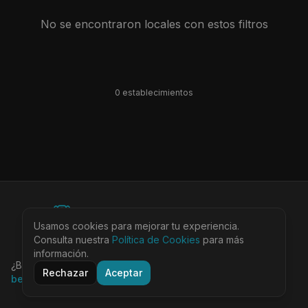
No se encontraron locales con estos filtros
0
establecimiento
s
©
2026
BEARinSPAIN. All rights reserved.
Usamos cookies para mejorar tu experiencia.
Ciudades
Locales
Agenda
Tienda
Más
Consulta nuestra
Aviso Legal
Política de Cookies
Privacidad
Cookies
Términos
para más
@bearinspain
información.
¿Buscas la guía completa de Barcelona?
Visita
Rechazar
Aceptar
bearinbcn.com