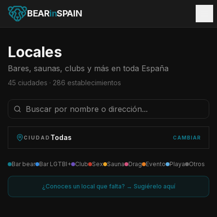
BEAR
in
SPAIN
Locales
Bares, saunas, clubs y más en toda España
45
ciudades ·
286
establecimientos
Todas
CIUDAD
CAMBIAR
Bar bear
Bar LGTBI+
Club
Sex
Sauna
Drag
Evento
Playa
Otros
¿Conoces un local que falta? → Sugiérelo aquí