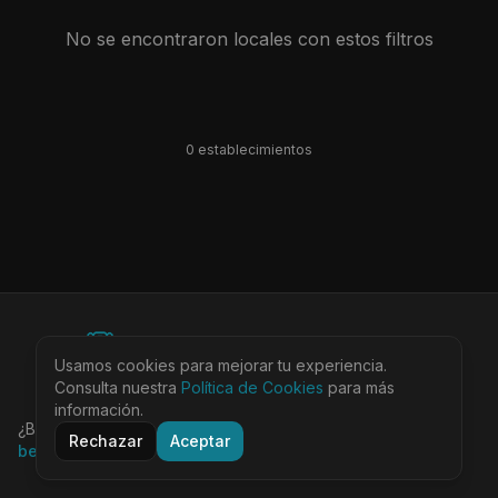
No se encontraron locales con estos filtros
0
establecimiento
s
©
2026
BEARinSPAIN. All rights reserved.
Usamos cookies para mejorar tu experiencia.
Ciudades
Locales
Agenda
Tienda
Más
Consulta nuestra
Aviso Legal
Política de Cookies
Privacidad
Cookies
Términos
para más
@bearinspain
información.
¿Buscas la guía completa de Barcelona?
Visita
Rechazar
Aceptar
bearinbcn.com