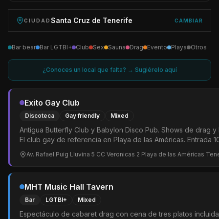
Santa Cruz de Tenerife
CIUDAD
CAMBIAR
Bar bear
Bar LGTBI+
Club
Sex
Sauna
Drag
Evento
Playa
Otros
¿Conoces un local que falta? → Sugiérelo aquí
Exito Gay Club
Discoteca
Gay friendly
Mixed
Antigua Butterfly Club y Babylon Disco Pub. Shows de drag y 
El club gay de referencia en Playa de las Américas. Entrada 
Av. Rafael Puig Lluvina 5 CC Veronicas 2 Playa de las Américas Ten
MHT Music Hall Tavern
Bar
LGTBI+
Mixed
Espectáculo de cabaret drag con cena de tres platos incluida