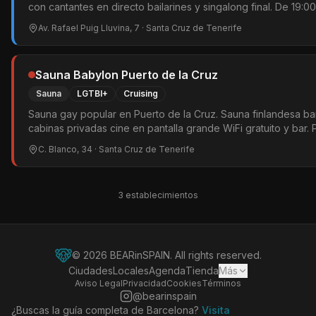
con cantantes en directo bailarines y singalong final. De 19:0
turistas internacionales.
Av. Rafael Puig Lluvina, 7
· Santa Cruz de Tenerife
Sauna Babylon Puerto de la Cruz
Sauna
LGTBI+
Cruising
Sauna gay popular en Puerto de la Cruz. Sauna finlandesa ba
cabinas privadas cine en pantalla grande WiFi gratuito y bar.
Ambiente mixto locales y turistas. Solo hombres.
C. Blanco, 34
· Santa Cruz de Tenerife
3
establecimiento
s
©
2026
BEARinSPAIN. All rights reserved.
Ciudades
Locales
Agenda
Tienda
Más
Aviso Legal
Privacidad
Cookies
Términos
@bearinspain
¿Buscas la guía completa de Barcelona?
Visita