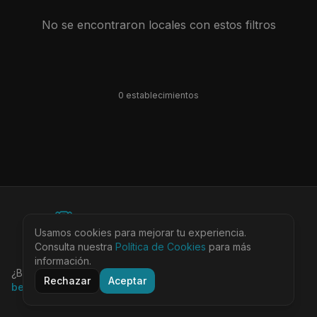
No se encontraron locales con estos filtros
0
establecimiento
s
©
2026
BEARinSPAIN. All rights reserved.
Usamos cookies para mejorar tu experiencia.
Ciudades
Locales
Agenda
Tienda
Más
Consulta nuestra
Aviso Legal
Política de Cookies
Privacidad
Cookies
Términos
para más
@bearinspain
información.
¿Buscas la guía completa de Barcelona?
Visita
Rechazar
Aceptar
bearinbcn.com