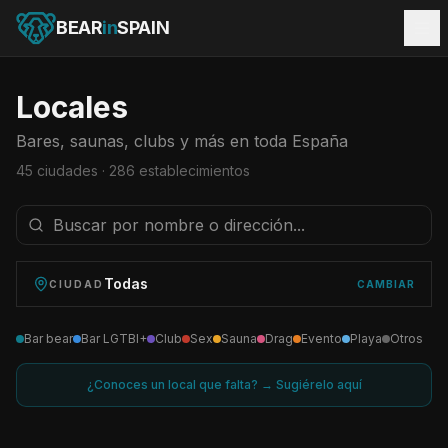
BEAR
in
SPAIN
Locales
Bares, saunas, clubs y más en toda España
45
ciudades ·
286
establecimientos
Todas
CIUDAD
CAMBIAR
Bar bear
Bar LGTBI+
Club
Sex
Sauna
Drag
Evento
Playa
Otros
¿Conoces un local que falta? → Sugiérelo aquí