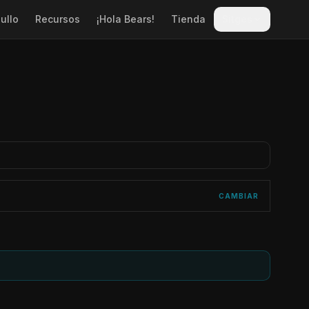
ullo
Recursos
¡Hola Bears!
Tienda
Sitges
CAMBIAR