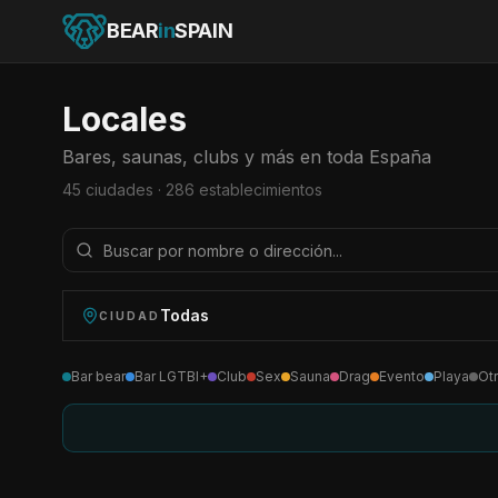
BEAR
in
SPAIN
Locales
Bares, saunas, clubs y más en toda España
45
ciudades ·
286
establecimientos
Todas
CIUDAD
Bar bear
Bar LGTBI+
Club
Sex
Sauna
Drag
Evento
Playa
Ot