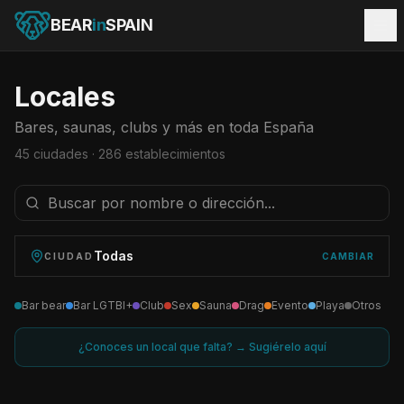
BEAR
in
SPAIN
Locales
Bares, saunas, clubs y más en toda España
45
ciudades ·
286
establecimientos
Todas
CIUDAD
CAMBIAR
Bar bear
Bar LGTBI+
Club
Sex
Sauna
Drag
Evento
Playa
Otros
¿Conoces un local que falta? → Sugiérelo aquí