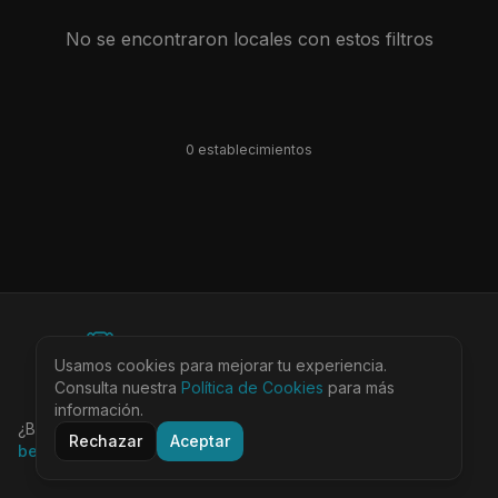
No se encontraron locales con estos filtros
0
establecimiento
s
©
2026
BEARinSPAIN. All rights reserved.
Usamos cookies para mejorar tu experiencia.
Ciudades
Locales
Agenda
Tienda
Más
Consulta nuestra
Aviso Legal
Política de Cookies
Privacidad
Cookies
Términos
para más
@bearinspain
información.
¿Buscas la guía completa de Barcelona?
Visita
Rechazar
Aceptar
bearinbcn.com