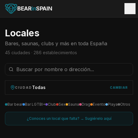
BEAR
in
SPAIN
Locales
Bares, saunas, clubs y más en toda España
45
ciudades ·
286
establecimientos
Todas
CIUDAD
CAMBIAR
Bar bear
Bar LGTBI+
Club
Sex
Sauna
Drag
Evento
Playa
Otros
¿Conoces un local que falta? → Sugiérelo aquí