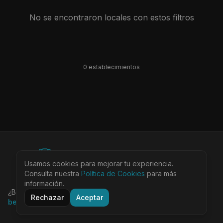
No se encontraron locales con estos filtros
0
establecimiento
s
©
2026
BEARinSPAIN. All rights reserved.
Usamos cookies para mejorar tu experiencia.
Ciudades
Locales
Agenda
Tienda
Más
Consulta nuestra
Aviso Legal
Política de Cookies
Privacidad
Cookies
Términos
para más
@bearinspain
información.
¿Buscas la guía completa de Barcelona?
Visita
Rechazar
Aceptar
bearinbcn.com