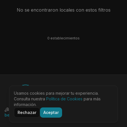
No se encontraron locales con estos filtros
0
establecimiento
s
©
2026
BEARinSPAIN. All rights reserved.
Usamos cookies para mejorar tu experiencia.
Ciudades
Locales
Agenda
Tienda
Más
Consulta nuestra
Aviso Legal
Política de Cookies
Privacidad
Cookies
Términos
para más
@bearinspain
información.
¿Buscas la guía completa de Barcelona?
Visita
Rechazar
Aceptar
bearinbcn.com