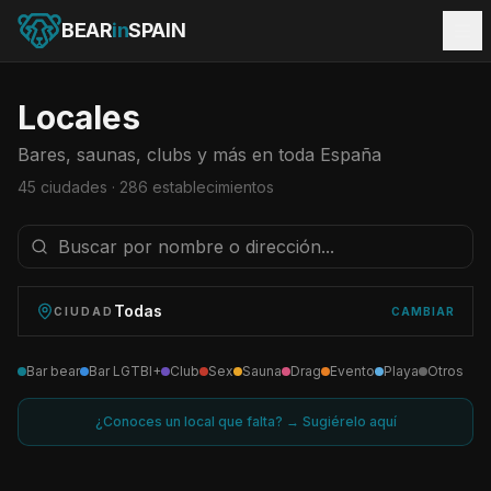
BEAR
in
SPAIN
Locales
Bares, saunas, clubs y más en toda España
45
ciudades ·
286
establecimientos
Todas
CIUDAD
CAMBIAR
Bar bear
Bar LGTBI+
Club
Sex
Sauna
Drag
Evento
Playa
Otros
¿Conoces un local que falta? → Sugiérelo aquí