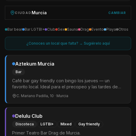
Murcia
CIUDAD
CAMBIAR
Bar bear
Bar LGTBI+
Club
Sex
Sauna
Drag
Evento
Playa
Otros
¿Conoces un local que falta? → Sugiérelo aquí
Aztekum Murcia
Bar
Café bar gay friendly con bingo los jueves — un
favorito local. Ideal para el precopeo y las tardes de
café. Cócteles y ambiente relajado. Punto de encuentro
C. Mariano Padilla, 10
· Murcia
habitual de la comunidad LGTBIQ+ murciana.
Delulu Club
Discoteca
LGTBI+
Mixed
Gay friendly
Primer Teatro Bar Drag de Murcia.