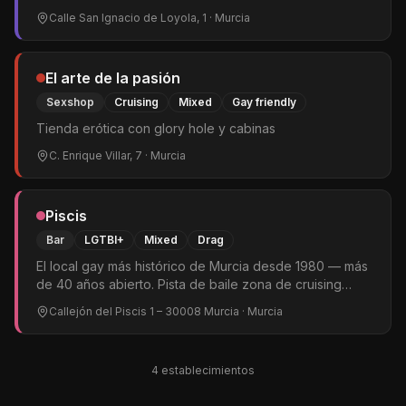
Calle San Ignacio de Loyola, 1
· Murcia
El arte de la pasión
Sexshop
Cruising
Mixed
Gay friendly
Tienda erótica con glory hole y cabinas
C. Enrique Villar, 7
· Murcia
Piscis
Bar
LGTBI+
Mixed
Drag
El local gay más histórico de Murcia desde 1980 — más
de 40 años abierto. Pista de baile zona de cruising
discreta y bar tranquilo. Shows de drag y noches
Callejón del Piscis 1 – 30008 Murcia
· Murcia
temáticas. Clientela mixta LGTBIQ+. Referente
indiscutible del ambiente gay murciano.
4
establecimiento
s