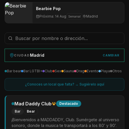
Bearbie Pop
Próxima:
14 Aug
Madrid
Semanal
Madrid
CIUDAD
CAMBIAR
Bar bear
Bar LGTBI+
Club
Sex
Sauna
Drag
Evento
Playa
Otros
¿Conoces un local que falta? → Sugiérelo aquí
Mad Daddy Club
Destacado
Bar
Bear
¡Bienvenidos a MADDADDY, Club. Sumérgete al universo
sonoro, donde la musica te transportará a los 80’ y 90’.