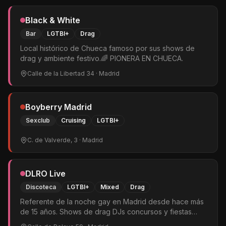
estanterías y nuestros clientes todavía no habían
perdido el miedo a ser visibles. Después de casi 30
Black & White
años podemos decir con orgullo que además de ser
una de las librerías más grande del mundo en nuestra
Bar
LGTBI+
Drag
especialización, somos un referente de la cultura
Local histórico de Chueca famoso por sus shows de
LGTBIQ+, tanto en España como en el extranjero.
drag y ambiente festivo.🌈 PIONERA EN CHUECA.
Disponemos de un amplio fondo de narrativa, ensayo,
biografía, poesía, fotografía, novela ilustrada, fanzinez y
Calle de la Libertad 34
· Madrid
cómics. El equipo de Berkana está compuesto por Mili
Hernández, Mar de Griñó, Laura Carpena y Rio Carvajal.
Síguenos en Twitter (@libreberkana) e Instagram
Boyberry Madrid
(@libreria_berkana).
Sexclub
Cruising
LGTBI+
C. de Valverde, 3
· Madrid
DLRO Live
Discoteca
LGTBI+
Mixed
Drag
Referente de la noche gay en Madrid desde hace más
de 15 años. Shows de drag DJs concursos y fiestas
temáticas cada noche. Cócteles de autor y camareros