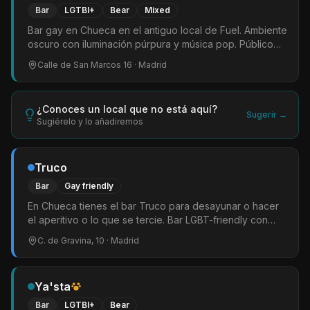
Bar
LGTBI+
Bear
Mixed
Bar gay en Chueca en el antiguo local de Fuel. Ambiente
oscuro con iluminación púrpura y música pop. Público
mixto con mayoría osos y amigos. Buen rollo sin
Calle de San Marcos 16
· Madrid
etiquetas. Popular como pre-disco los fines de semana.
¿Conoces un local que no está aquí?
Sugerir →
Sugiérelo y lo añadiremos
Truco
Bar
Gay friendly
En Chueca tienes el bar Truco para desayunar o hacer
el aperitivo o lo que se tercie. Bar LGBT-friendly con
música
C. de Gravina, 10
· Madrid
Ya'sta
Bar
LGTBI+
Bear