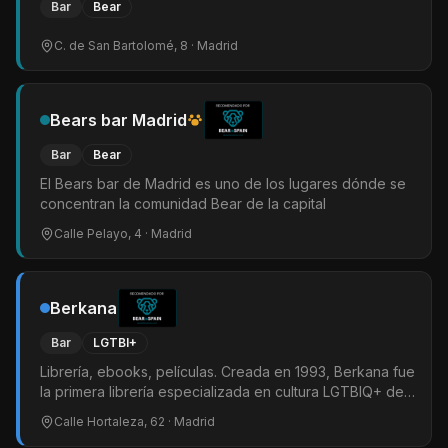
Bar
Bear
C. de San Bartolomé, 8
· Madrid
Bears bar Madrid
Bar
Bear
El Bears bar de Madrid es uno de los lugares dónde se
concentran la comunidad Bear de la capital
Calle Pelayo, 4
· Madrid
Berkana
Bar
LGTBI+
Librería, ebooks, películas. Creada en 1993, Berkana fue
la primera librería especializada en cultura LGTBIQ+ de
España y Latinoamérica. Los primeros años fueron
Calle Hortaleza, 62
· Madrid
difíciles, ya que no existían libros para rellenar nuestras