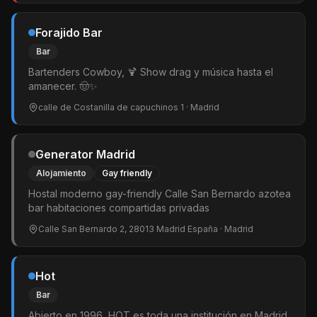
Forajido Bar
Bar
Bartenders Cowboy, 🍹 Show drag y música hasta el
amanecer. 🤠✨
calle de Costanilla de capuchinos 1
· Madrid
Generator Madrid
Alojamiento
Gay friendly
Hostal moderno gay-friendly Calle San Bernardo azotea
bar habitaciones compartidas privadas
Calle San Bernardo 2, 28013 Madrid España
· Madrid
Hot
Bar
Abierto en 1996, HOT es toda una institución en Madrid.