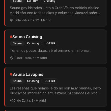
Sauna
LGTBI+
Cruising
Sauna gay histórica junto a Gran Vía en edificio clásico
madrileño con techos altos y columnas. Jacuzzi baño
turco cuarto oscuro y bar. Abierta 24 horas. Mezcla de
Calle Valverde 32
· Madrid
turistas y locales.
Sauna Cruising
Sauna
Cruising
LGTBI+
Tenemos pocos datos, sé el primero en informar.
C. del Barco, 6
· Madrid
Sauna Lavapiés
Sauna
Cruising
LGTBI+
Las reseñas que hemos leído no son muy buenas, pero
buscamos información actualizada. Si conoces el sitio
escríbenos.
C. de Zurita, 3
· Madrid