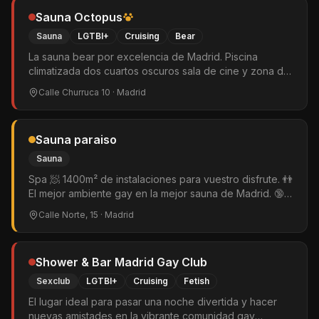
Sauna Octopus
Sauna
LGTBI+
Cruising
Bear
La sauna bear por excelencia de Madrid. Piscina
climatizada dos cuartos oscuros sala de cine y zona de
cruising. Público maduro-oso. Fines de semana abierta
Calle Churruca 10
· Madrid
24 horas. La más concurrida de la tribu bear.
Sauna paraiso
Sauna
Spa 🧖 1400m² de instalaciones para vuestro disfrute. 👬
El mejor ambiente gay en la mejor sauna de Madrid. 🔞
Only Men
Calle Norte, 15
· Madrid
Shower & Bar Madrid Gay Club
Sexclub
LGTBI+
Cruising
Fetish
El lugar ideal para pasar una noche divertida y hacer
nuevas amistades en la vibrante comunidad gay