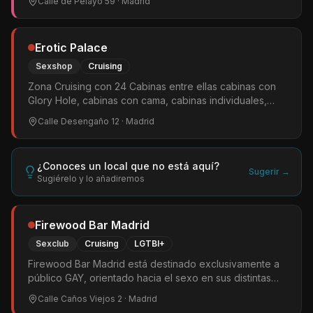
Calle de Pelayo 59
· Madrid
acrobáticos. Cerrado los lunes.
Erotic Palace
Sexshop
Cruising
Zona Cruising con 24 Cabinas entre ellas cabinas con
Glory Hole, cabinas con cama, cabinas individuales,
zonas oscuras y cabina Sling (Columpio)
Calle Desengaño 12
· Madrid
¿Conoces un local que no está aquí?
Sugerir →
Sugiérelo y lo añadiremos
Firewood Bar Madrid
Sexclub
Cruising
LGTBI+
Firewood Bar Madrid está destinado exclusivamente a
público GAY, orientado hacia el sexo en sus distintas
modalidades.
Calle Caños Viejos 2
· Madrid