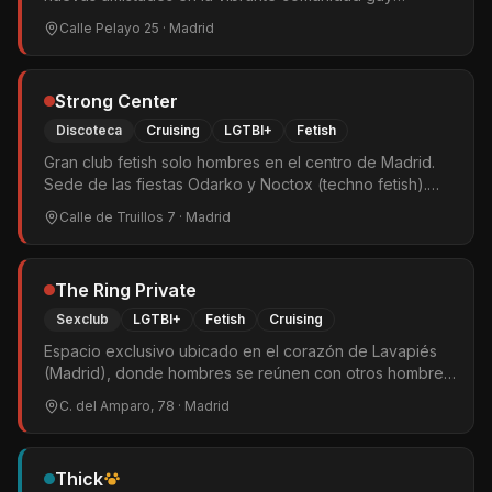
masculina.
Calle Pelayo 25
· Madrid
Strong Center
Discoteca
Cruising
LGTBI+
Fetish
Gran club fetish solo hombres en el centro de Madrid.
Sede de las fiestas Odarko y Noctox (techno fetish).
Pista de baile y amplias zonas de cruising y juego. El
Calle de Truillos 7
· Madrid
ambiente arranca pasadas las 02:00.
The Ring Private
Sexclub
LGTBI+
Fetish
Cruising
Espacio exclusivo ubicado en el corazón de Lavapiés
(Madrid), donde hombres se reúnen con otros hombres
para disfrutar de conexiones auténticas y experiencias
C. del Amparo, 78
· Madrid
inolvidables.
Thick