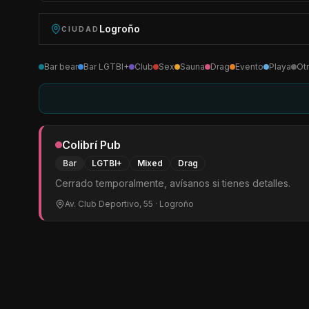
Logroño
CIUDAD
Bar bear
Bar LGTBI+
Club
Sex
Sauna
Drag
Evento
Playa
Ot
Colibrí Pub
Bar
LGTBI+
Mixed
Drag
Cerrado temporalmente, avísanos si tienes detalles.
Av. Club Deportivo, 55
· Logroño