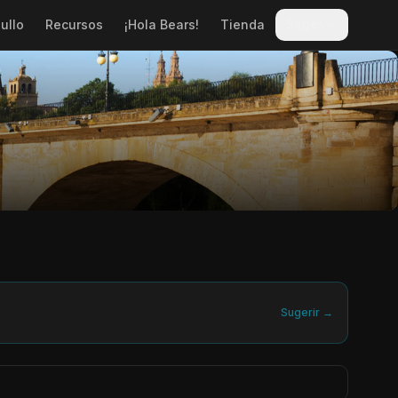
ullo
Recursos
¡Hola Bears!
Tienda
Sitges
Sugerir →