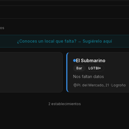
ros
¿Conoces un local que falta? → Sugiérelo aquí
El Submarino
Bar
LGTBI+
Nos faltan datos
Pl. del Mercado, 21
· Logroño
2
establecimiento
s