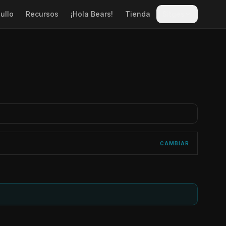
ullo
Recursos
¡Hola Bears!
Tienda
Sitges
CAMBIAR