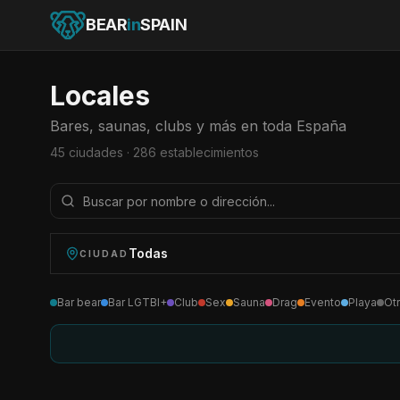
BEAR
in
SPAIN
Locales
Bares, saunas, clubs y más en toda España
45
ciudades ·
286
establecimientos
Todas
CIUDAD
Bar bear
Bar LGTBI+
Club
Sex
Sauna
Drag
Evento
Playa
Ot