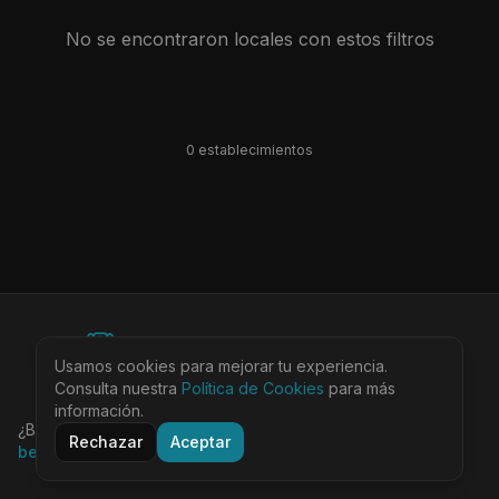
No se encontraron locales con estos filtros
0
establecimiento
s
©
2026
BEARinSPAIN. All rights reserved.
Usamos cookies para mejorar tu experiencia.
Ciudades
Locales
Agenda
Tienda
Más
Consulta nuestra
Aviso Legal
Política de Cookies
Privacidad
Cookies
Términos
para más
@bearinspain
información.
¿Buscas la guía completa de Barcelona?
Visita
Rechazar
Aceptar
bearinbcn.com