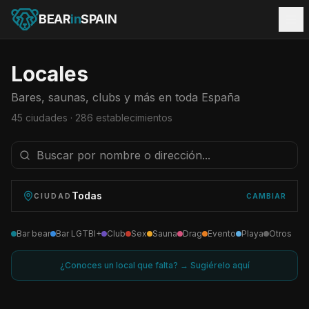
BEAR
in
SPAIN
Locales
Bares, saunas, clubs y más en toda España
45
ciudades ·
286
establecimientos
Todas
CIUDAD
CAMBIAR
Bar bear
Bar LGTBI+
Club
Sex
Sauna
Drag
Evento
Playa
Otros
¿Conoces un local que falta? → Sugiérelo aquí