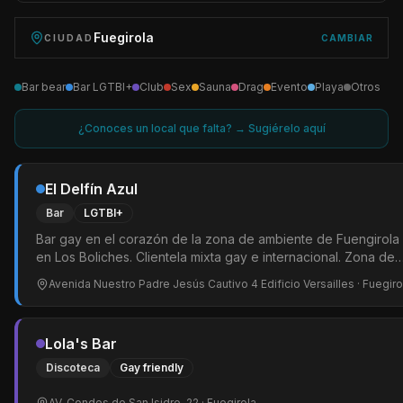
Fuegirola
CIUDAD
CAMBIAR
Bar bear
Bar LGTBI+
Club
Sex
Sauna
Drag
Evento
Playa
Otros
¿Conoces un local que falta? → Sugiérelo aquí
El Delfín Azul
Bar
LGTBI+
Bar gay en el corazón de la zona de ambiente de Fuengirola
en Los Boliches. Clientela mixta gay e internacional. Zona de
copas y zona de mesas en un ambiente relajado y acogedor.
Avenida Nuestro Padre Jesús Cautivo 4 Edificio Versailles
· Fuegiro
Referencia anglófona de la escena gay de la Costa del Sol
entre Málaga y Marbella.
Lola's Bar
Discoteca
Gay friendly
AV. Condes de San Isidro, 22
· Fuegirola