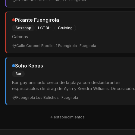
Pikante Fuengirola
Sexshop
LGTBI+
Cruising
Cabinas
Calle Coronel Ripollet 1 Fuengirola
· Fuegirola
Soho Kopas
Bar
Bar gay animado cerca de la playa con deslumbrantes
espectáculos de drag de Aylin y Kendra Williams. Decoración
elegante iluminación vibrante y servicio amigable. Bebidas a
Fuengirola Los Boliches
· Fuegirola
precios asequibles y ambiente muy festivo. Uno de los locale
más valorados de la escena gay de Fuengirola.
4
establecimiento
s