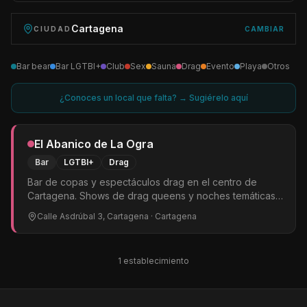
Cartagena
CIUDAD
CAMBIAR
Bar bear
Bar LGTBI+
Club
Sex
Sauna
Drag
Evento
Playa
Otros
¿Conoces un local que falta? → Sugiérelo aquí
El Abanico de La Ogra
Bar
LGTBI+
Drag
Bar de copas y espectáculos drag en el centro de
Cartagena. Shows de drag queens y noches temáticas
LGTBIQ+. El punto de referencia queer de la ciudad.
Calle Asdrúbal 3, Cartagena
· Cartagena
1
establecimiento