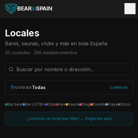
BEAR
in
SPAIN
Locales
Bares, saunas, clubs y más en toda España
45
ciudades ·
286
establecimientos
Todas
CIUDAD
CAMBIAR
Bar bear
Bar LGTBI+
Club
Sex
Sauna
Drag
Evento
Playa
Otros
¿Conoces un local que falta? → Sugiérelo aquí