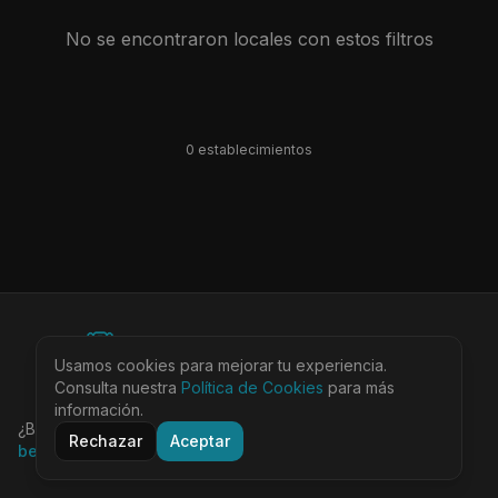
No se encontraron locales con estos filtros
0
establecimiento
s
©
2026
BEARinSPAIN. All rights reserved.
Usamos cookies para mejorar tu experiencia.
Ciudades
Locales
Agenda
Tienda
Más
Consulta nuestra
Aviso Legal
Política de Cookies
Privacidad
Cookies
Términos
para más
@bearinspain
información.
¿Buscas la guía completa de Barcelona?
Visita
Rechazar
Aceptar
bearinbcn.com