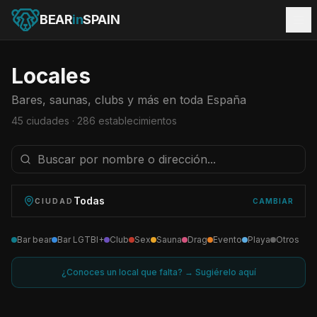
BEAR
in
SPAIN
Locales
Bares, saunas, clubs y más en toda España
45
ciudades ·
286
establecimientos
Todas
CIUDAD
CAMBIAR
Bar bear
Bar LGTBI+
Club
Sex
Sauna
Drag
Evento
Playa
Otros
¿Conoces un local que falta? → Sugiérelo aquí