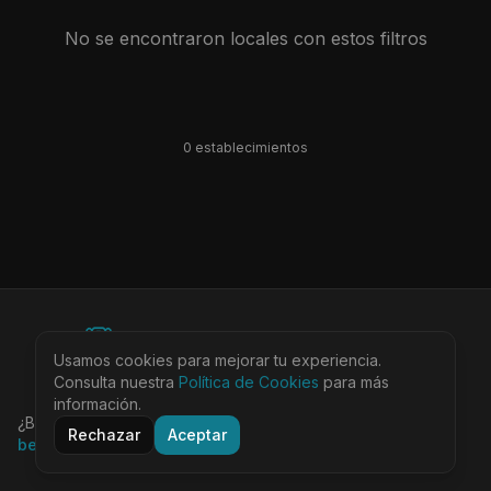
No se encontraron locales con estos filtros
0
establecimiento
s
©
2026
BEARinSPAIN. All rights reserved.
Usamos cookies para mejorar tu experiencia.
Ciudades
Locales
Agenda
Tienda
Más
Consulta nuestra
Aviso Legal
Política de Cookies
Privacidad
Cookies
Términos
para más
@bearinspain
información.
¿Buscas la guía completa de Barcelona?
Visita
Rechazar
Aceptar
bearinbcn.com