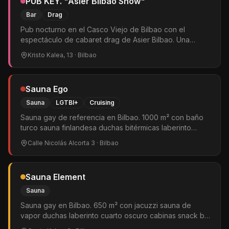
PUB KEY. "Asier Bilbao Show"
Bar
Drag
Pub nocturno en el Casco Viejo de Bilbao con el
espectáculo de cabaret drag de Asier Bilbao. Una
noche de humor, glamour y buen rollo en el corazón del
Kristo Kalea, 13
· Bilbao
ambiente bilbaíno.
Sauna Ego
Sauna
LGTBI+
Cruising
Sauna gay de referencia en Bilbao. 1000 m² con baño
turco sauna finlandesa duchas bitérmicas laberinto
amplio zona hard glory holes slings sala de vídeo cuarto
Calle Nicolás Alcorta 3
· Bilbao
oscuro solarium internet gratis y pub. Reparto gratuito
de preservativos y lubricantes. Solo hombres.
Sauna Element
Sauna
Sauna gay en Bilbao. 650 m² con jacuzzi sauna de
vapor duchas laberinto cuarto oscuro cabinas snack bar
y solarium. Ambiente relajado y acogedor. Popular para