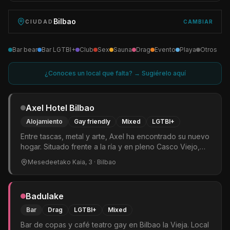
Bilbao
CIUDAD
CAMBIAR
Bar bear
Bar LGTBI+
Club
Sex
Sauna
Drag
Evento
Playa
Otros
¿Conoces un local que falta? → Sugiérelo aquí
Axel Hotel Bilbao
Alojamiento
Gay friendly
Mixed
LGTBI+
Entre tascas, metal y arte, Axel ha encontrado su nuevo
hogar. Situado frente a la ría y en pleno Casco Viejo,
este hotel es un homenaje al auténtico Bilbao, donde las
Mesedeetako Kaia, 3
· Bilbao
etiquetas se quedan en la puerta.
Badulake
Bar
Drag
LGTBI+
Mixed
Bar de copas y café teatro gay en Bilbao la Vieja. Local