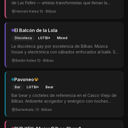
de Las Fellini — artistas transformistas que llenan la
noche bilbaína de color y humor. Sesiones DJ de pop y
Hernani Kalea 10
· Bilbao
grandes éxitos de los 80. Ambiente alternativo y
gambero. Ideal para terminar la noche.
El Balcón de la Lola
Discoteca
LGTBI+
Mixed
La discoteca gay por excelencia de Bilbao. Música
house y electrónica con sábados enfocados al baile. Se
extiende hasta tarde. Punto de encuentro central de la
Bailén Kalea 10
· Bilbao
comunidad LGTBIQ+ bilbaína.
Pavoneo
Bar
LGTBI+
Bear
Bar bear y cócteles de referencia en el Casco Viejo de
Bilbao. Ambiente acogedor y enérgico con noches
temáticas, bingo drag y DJs. El punto de encuentro
Barrenkale, 13
· Bilbao
LGTBIQ+ de Barrenkale.