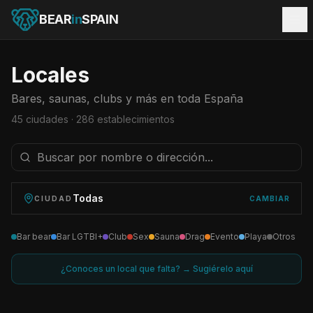
BEAR
in
SPAIN
Locales
Bares, saunas, clubs y más en toda España
45
ciudades ·
286
establecimientos
Todas
CIUDAD
CAMBIAR
Bar bear
Bar LGTBI+
Club
Sex
Sauna
Drag
Evento
Playa
Otros
¿Conoces un local que falta? → Sugiérelo aquí