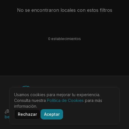
No se encontraron locales con estos filtros
0
establecimiento
s
©
2026
BEARinSPAIN. All rights reserved.
Usamos cookies para mejorar tu experiencia.
Ciudades
Locales
Agenda
Tienda
Más
Consulta nuestra
Aviso Legal
Política de Cookies
Privacidad
Cookies
Términos
para más
@bearinspain
información.
¿Buscas la guía completa de Barcelona?
Visita
Rechazar
Aceptar
bearinbcn.com