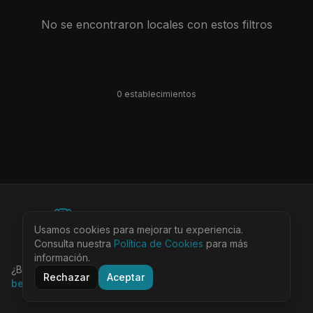
No se encontraron locales con estos filtros
0
establecimiento
s
©
2026
BEARinSPAIN. All rights reserved.
Usamos cookies para mejorar tu experiencia.
Ciudades
Locales
Agenda
Tienda
Más
Consulta nuestra
Aviso Legal
Política de Cookies
Privacidad
Cookies
Términos
para más
@bearinspain
información.
¿Buscas la guía completa de Barcelona?
Visita
Rechazar
Aceptar
bearinbcn.com