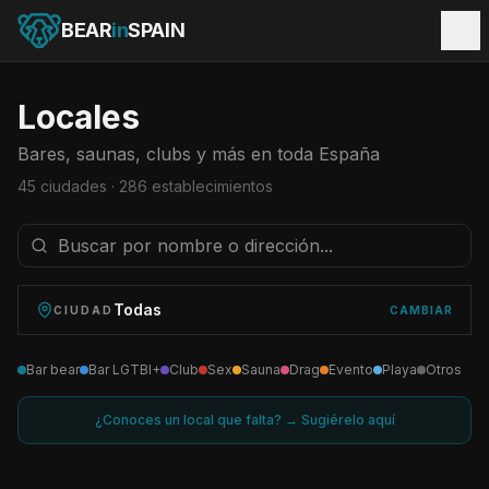
BEAR
in
SPAIN
Locales
Bares, saunas, clubs y más en toda España
45
ciudades ·
286
establecimientos
Todas
CIUDAD
CAMBIAR
Bar bear
Bar LGTBI+
Club
Sex
Sauna
Drag
Evento
Playa
Otros
¿Conoces un local que falta? → Sugiérelo aquí