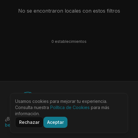
No se encontraron locales con estos filtros
0
establecimiento
s
©
2026
BEARinSPAIN. All rights reserved.
Usamos cookies para mejorar tu experiencia.
Ciudades
Locales
Agenda
Tienda
Más
Consulta nuestra
Aviso Legal
Política de Cookies
Privacidad
Cookies
Términos
para más
@bearinspain
información.
¿Buscas la guía completa de Barcelona?
Visita
Rechazar
Aceptar
bearinbcn.com