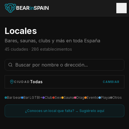
BEAR
in
SPAIN
Locales
Bares, saunas, clubs y más en toda España
45
ciudades ·
286
establecimientos
Todas
CIUDAD
CAMBIAR
Bar bear
Bar LGTBI+
Club
Sex
Sauna
Drag
Evento
Playa
Otros
¿Conoces un local que falta? → Sugiérelo aquí